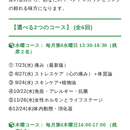
の頼れる味方になります。
【選べる2つのコース】
(全6回)
水曜コース：
毎月第4水曜日 13:30-16:30
（残
席２名）
① 7/23(水) 痛み（最新版）
② 8/27(水) ストレスケア（心の痛み）＋体質論
③ 9/24(水) スキンケア+植物油
④10/22(水)免疫・アレルギー・抗菌
⑤11/26(水)女性ホルモンとライフステージ
➅12/24(水)体内動態・消化器
木曜コース：
毎月第4木曜日14:00-17:00
（残