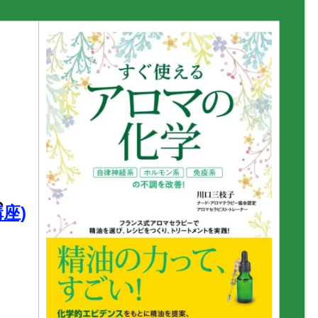
】
、
座)