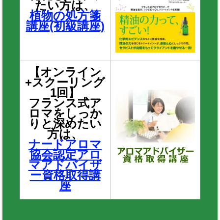
たい方は、
植物の処方箋
講座(初級講座)
【オンライン
+スクーリング
1回】
フランス式ア
ロマをしっか
りと深めたい
方は、
ナードアロマ
協会認定アロ
マアドバイザ
ー資格取得講
座