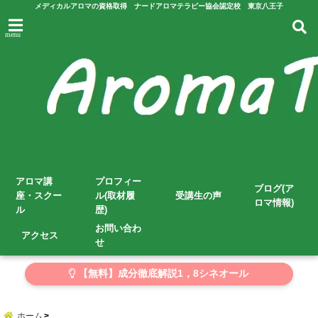
メディカルアロマの資格取得 ナードアロマテラピー協会認定校 東京八王子
menu
アロマ講
プロフィー
ブログ(ア
座・スクー
ル(取材履
受講生の声
ロマ情報)
ル
歴)
お問い合わ
アクセス
せ
【無料】成分徹底解説1，8シネオール
ホーム