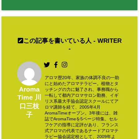
この記事を書いている人 -
WRITER
-
アロマ歴20年、家族の体調不良の一助
にと始めたアロマテラピー。植物とタ
Aroma
ッチングの力に魅了され、事務職から
一転して都内アロマサロン勤務、イギ
Time 川
リス系最大手協会認定スクールにてア
口三枝
ロマ講師を経て、2005年4月
AromaTimeオープン。3年後には、雑
子
誌でAromaTimeを5ページ特集。セル
フケアの指導に定評があり、フランス
式アロマの代表であるナードアロマテ
ラピー協会認定校として、2009年よ