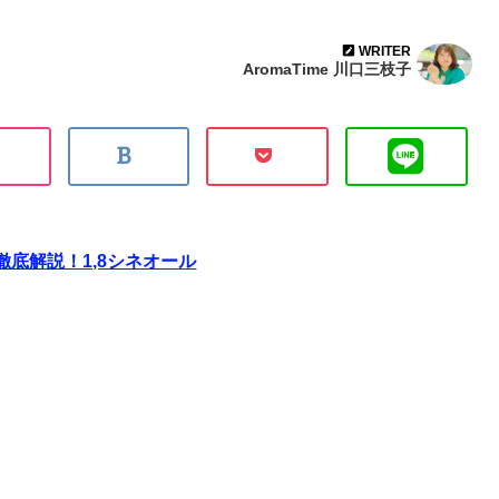
WRITER
AromaTime 川口三枝子
底解説！1,8シネオール