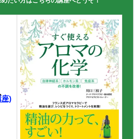
深めたい方はこちらの講座へどうぞ！
】
、
座)