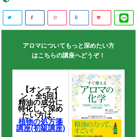
アロマについてもっと深めたい方
はこちらの講座へどうぞ！
【オンライ
ン・全5回】
精油の成分に
特化して深め
たい方は、
植物の処方箋
講座(初級講座)