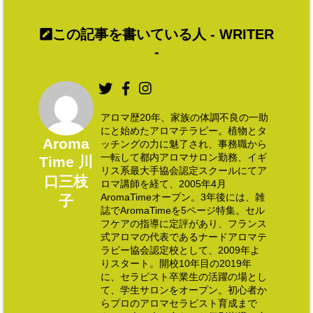
この記事を書いている人 -
WRITER
-
アロマ歴20年、家族の体調不良の一助
にと始めたアロマテラピー。植物とタ
Aroma
ッチングの力に魅了され、事務職から
一転して都内アロマサロン勤務、イギ
Time 川
リス系最大手協会認定スクールにてア
口三枝
ロマ講師を経て、2005年4月
AromaTimeオープン。3年後には、雑
子
誌でAromaTimeを5ページ特集。セル
フケアの指導に定評があり、フランス
式アロマの代表であるナードアロマテ
ラピー協会認定校として、2009年よ
りスタート。開校10年目の2019年
に、セラピスト卒業生の活躍の場とし
て、学生サロンをオープン。初心者か
らプロのアロマセラピスト育成まで