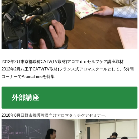
2012年2月東京都瑞穂CATV(TV取材)アロマｄｅセルフケア講座取材
2012年2月八王子CATV(TV取材)フランス式アロマスクールとして、5分間
コーナーでAromaTimeを特集
外部講座
2018年8月
日野市養護教員向けアロマタッチケアセミナー
、