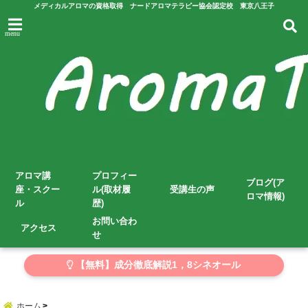
メディカルアロマの資格取得 ナードアロマテラピー協会認定校 東京八王子
menu
アロマ講
プロフィー
ブログ(ア
座・スクー
ル(取材履
受講生の声
ロマ情報)
ル
歴)
お問い合わ
アクセス
せ
【無料】成分徹底解説1，8シネオール
ホーム