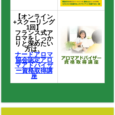
【オンライン
+スクーリング
1回】
フランス式ア
ロマをしっか
りと深めたい
方は、
ナードアロマ
協会認定アロ
マアドバイザ
ー資格取得講
座