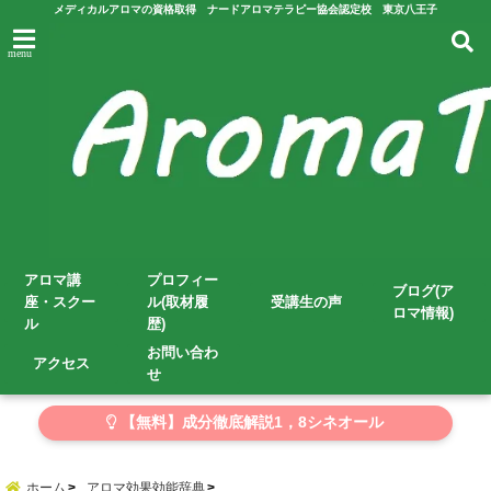
メディカルアロマの資格取得 ナードアロマテラピー協会認定校 東京八王子
menu
アロマ講
プロフィー
ブログ(ア
座・スクー
ル(取材履
受講生の声
ロマ情報)
ル
歴)
お問い合わ
アクセス
せ
【無料】成分徹底解説1，8シネオール
ホーム
アロマ効果効能辞典