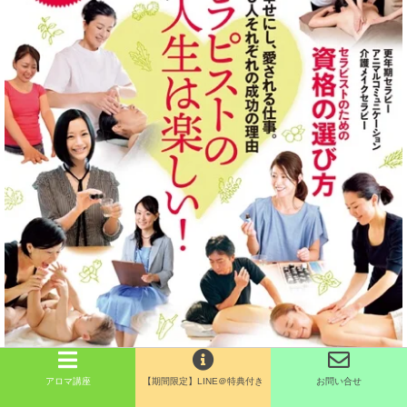
2012年2月美容専門誌(専門誌に取材)地域で活躍するスクール
アロマ講座
【期間限定】LINE＠特典付き
お問い合せ
2008年夏号雑誌Parfait”癒しの一軒家サロン”として５ページ特集