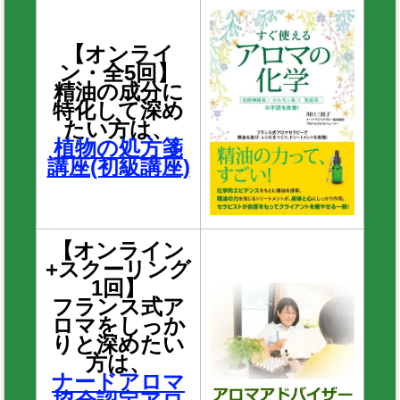
【オンライ
ン・全5回】
精油の成分に
特化して深め
たい方は、
植物の処方箋
講座(初級講座)
【オンライン
+スクーリング
1回】
フランス式ア
ロマをしっか
りと深めたい
方は、
ナードアロマ