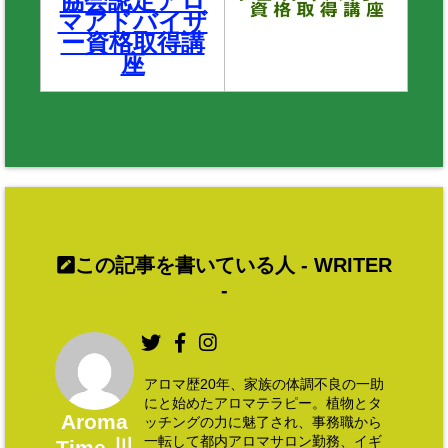
協会認定アロ
マアドバイザ
ー資格取得講
座
この記事を書いている人 -
WRITER
-
アロマ歴20年、家族の体調不良の一助
にと始めたアロマテラピー。植物とタ
Aroma
ッチングの力に魅了され、事務職から
一転して都内アロマサロン勤務、イギ
Time 川