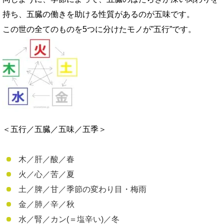
持ち、五臓の働きを助ける性質があるのが五味です。
この世の全てのものを5つに分けたモノが”五行”です。
＜五行／五臓／五味／五季＞
木／肝／酸／春
火／心／苦／夏
土／脾／甘／季節の変わり目・梅雨
金／肺／辛／秋
水／腎／カン(＝塩辛い)／冬