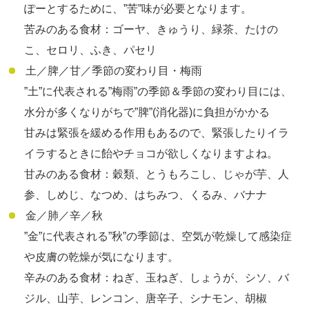
ぽーとするために、”苦”味が必要となります。
苦みのある食材：ゴーヤ、きゅうり、緑茶、たけの
こ、セロリ、ふき、パセリ
土／脾／甘／季節の変わり目・梅雨
”土”に代表される”梅雨”の季節＆季節の変わり目には、
水分が多くなりがちで”脾”(消化器)に負担がかかる
甘みは緊張を緩める作用もあるので、緊張したりイラ
イラするときに飴やチョコが欲しくなりますよね。
甘みのある食材：穀類、とうもろこし、じゃが芋、人
参、しめじ、なつめ、はちみつ、くるみ、バナナ
金／肺／辛／秋
”金”に代表される”秋”の季節は、空気が乾燥して感染症
や皮膚の乾燥が気になります。
辛みのある食材：ねぎ、玉ねぎ、しょうが、シソ、バ
ジル、山芋、レンコン、唐辛子、シナモン、胡椒