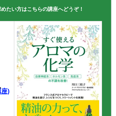
深めたい方はこちらの講座へどうぞ！
】
、
座)