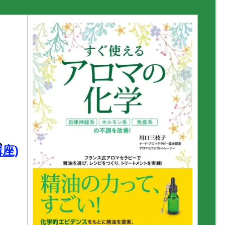
】
、
座)