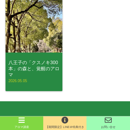
八王子の「クスノキ300
本」の森と、覚醒のアロ
マ
2026.05.05
アロマ講座
【期間限定】LINE＠特典付き
お問い合せ
Copyright©
アロマスクールAromaTime
, 2026 All Rights Reserved.