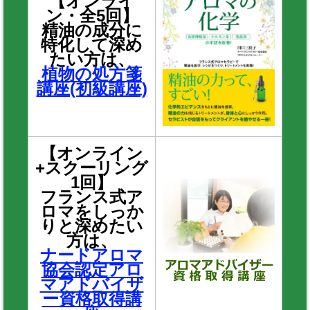
【オンライ
ン・全5回】
精油の成分に
特化して深め
たい方は、
植物の処方箋
講座(初級講座)
【オンライン
+スクーリング
1回】
フランス式ア
ロマをしっか
りと深めたい
方は、
ナードアロマ
協会認定アロ
マアドバイザ
ー資格取得講