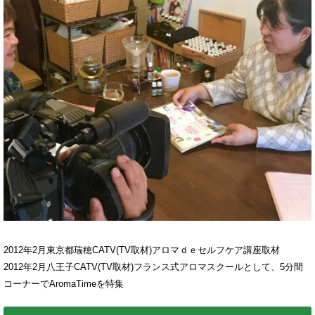
2012年2月東京都瑞穂CATV(TV取材)アロマｄｅセルフケア講座取材
2012年2月八王子CATV(TV取材)フランス式アロマスクールとして、5分間
コーナーでAromaTimeを特集