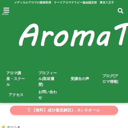
メディカルアロマの資格取得 ナードアロマテラピー協会認定校 東京八王子
menu
アロマ講
プロフィー
ブログ(ア
座・スクー
ル(取材履
受講生の声
ロマ情報)
ル
歴)
お問い合わ
アクセス
せ
【無料】成分徹底解説1，8シネオール
ホーム