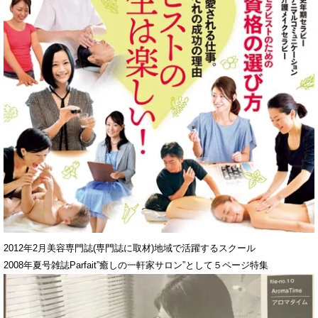
2012年2月美容専門誌(専門誌に取材)地域で活躍するスクール
2008年夏号雑誌Parfait”癒しの一軒家サロン”として５ページ特集