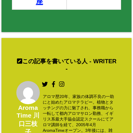
座
この記事を書いている人 -
WRITER
-
アロマ歴20年、家族の体調不良の一助
にと始めたアロマテラピー。植物とタ
Aroma
ッチングの力に魅了され、事務職から
一転して都内アロマサロン勤務、イギ
Time 川
リス系最大手協会認定スクールにてア
口三枝
ロマ講師を経て、2005年4月
AromaTimeオープン。3年後には、雑
子