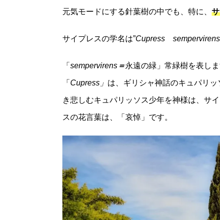
元気モードにする針葉樹の中でも、特に、
サ
サイプレスの学名は”
Cupress
sempervirens
「
sempervirens
＝
永遠の緑」常緑樹を表しま
「
Cupress」
は、ギリシャ神話のキュパリッ
き悲しむキュパリッソス少年を神様は、サイ
スの花言葉は、「哀悼」です。