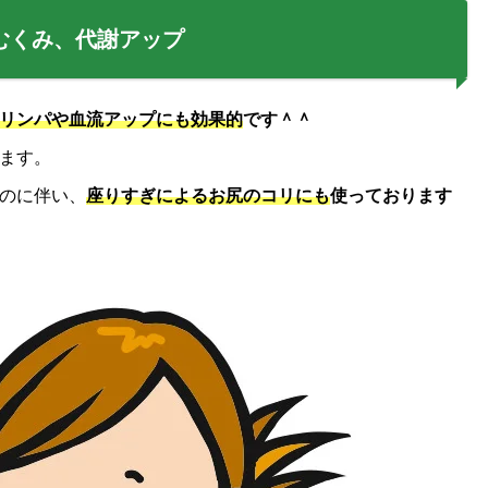
むくみ、代謝アップ
リンパや血流アップにも効果的
です＾＾
ます。
のに伴い、
座りすぎによるお尻のコリにも
使っております