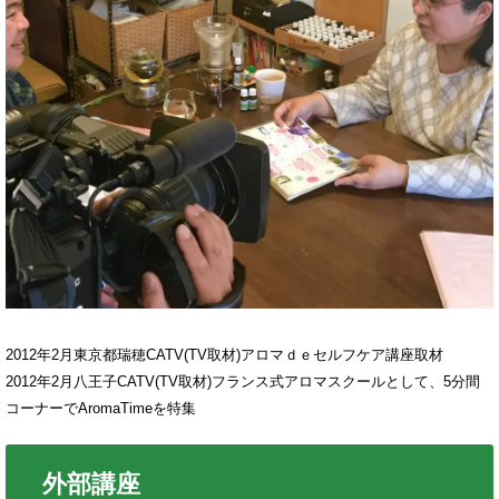
2012年2月東京都瑞穂CATV(TV取材)アロマｄｅセルフケア講座取材
2012年2月八王子CATV(TV取材)フランス式アロマスクールとして、5分間
コーナーでAromaTimeを特集
外部講座