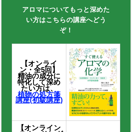
アロマについてもっと深めた
い方はこちらの講座へどう
ぞ！
【オンライ
ン・全5回】
精油の成分に
特化して深め
たい方は、
植物の処方箋
講座(初級講座)
【オンライン