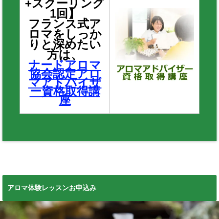
+スクーリング
1回】
フランス式ア
ロマをしっか
りと深めたい
方は、
ナードアロマ
協会認定アロ
マアドバイザ
ー資格取得講
座
アロマ体験レッスンお申込み