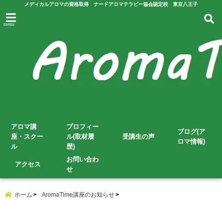
メディカルアロマの資格取得 ナードアロマテラピー協会認定校 東京八王子
menu
アロマ講
プロフィー
ブログ(ア
座・スクー
ル(取材履
受講生の声
ロマ情報)
ル
歴)
お問い合わ
アクセス
せ
ホーム
AromaTime講座のお知らせ