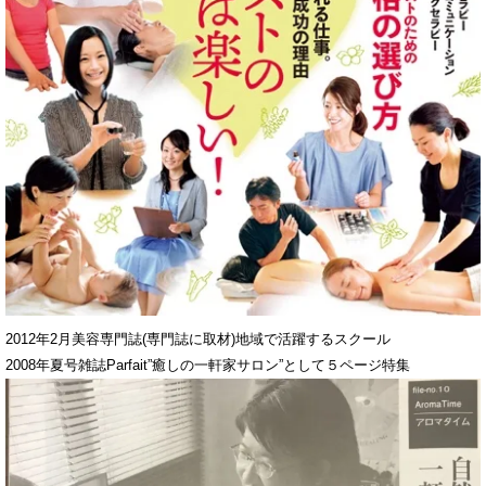
2012年2月美容専門誌(専門誌に取材)地域で活躍するスクール
2008年夏号雑誌Parfait”癒しの一軒家サロン”として５ページ特集