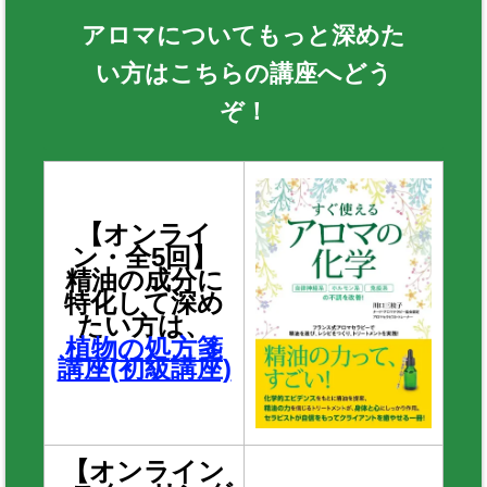
アロマについてもっと深めた
い方はこちらの講座へどう
ぞ！
【オンライ
ン・全5回】
精油の成分に
特化して深め
たい方は、
植物の処方箋
講座(初級講座)
【オンライン