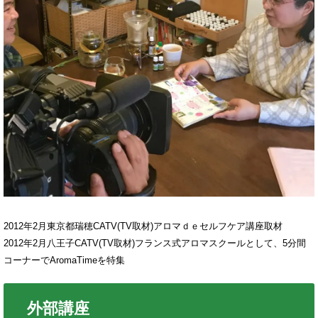
2012年2月東京都瑞穂CATV(TV取材)アロマｄｅセルフケア講座取材
2012年2月八王子CATV(TV取材)フランス式アロマスクールとして、5分間
コーナーでAromaTimeを特集
外部講座