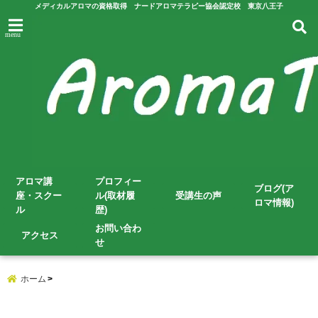
メディカルアロマの資格取得 ナードアロマテラピー協会認定校 東京八王子
menu
アロマ講
プロフィー
ブログ(ア
座・スクー
ル(取材履
受講生の声
ロマ情報)
ル
歴)
お問い合わ
アクセス
せ
ホーム