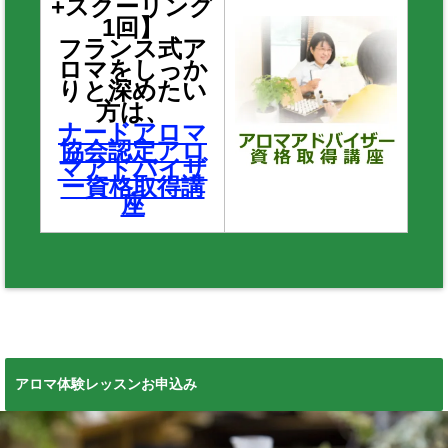
+スクーリング
1回】
フランス式ア
ロマをしっか
りと深めたい
方は、
ナードアロマ
協会認定アロ
マアドバイザ
ー資格取得講
座
アロマ体験レッスンお申込み