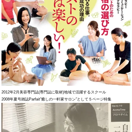
2012年2月美容専門誌(専門誌に取材)地域で活躍するスクール
2008年夏号雑誌Parfait”癒しの一軒家サロン”として５ページ特集