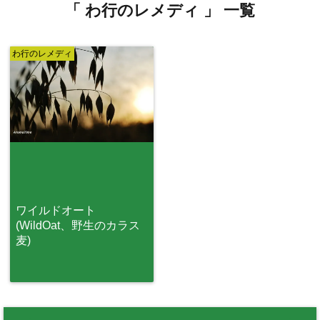
「 わ行のレメディ 」 一覧
わ行のレメディ
ワイルドオート
(WildOat、野生のカラス
麦)