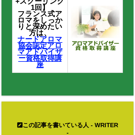
+スクーリング
1回】
フランス式ア
ロマをしっか
りと深めたい
方は、
ナードアロマ
協会認定アロ
マアドバイザ
ー資格取得講
座
この記事を書いている人 -
WRITER
-