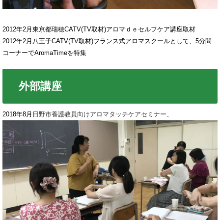
2012年2月東京都瑞穂CATV(TV取材)アロマｄｅセルフケア講座取材
2012年2月八王子CATV(TV取材)フランス式アロマスクールとして、5分間
コーナーでAromaTimeを特集
外部講座
2018年8月
日野市養護教員向けアロマタッチケアセミナー
、