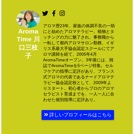
アロマ歴23年、家族の体調不良の一助
Aroma
にと始めたアロマテラピー。植物とタ
ッチングの力に魅了され、事務職から
Time 川
一転して都内アロマサロン勤務、イギ
口三枝
リス系最大手協会認定スクールにてア
ロマ講師を経て、2005年4月
子
AromaTimeオープン。3年後には、雑
誌でAromaTimeを5ページ特集。セル
フケアの指導に定評があり、フランス
式アロマの代表であるナードアロマテ
ラピー協会認定校として、2009年よ
りスタート。初心者からプロのアロマ
セラピスト育成までを、一人一人に合
わせた個別指導に定評あり。
詳しいプロフィールはこちら