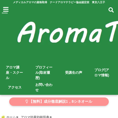
メディカルアロマの資格取得 ナードアロマテラピー協会認定校 東京八王子
menu
アロマ講
プロフィー
ブログ(ア
座・スクー
ル(取材履
受講生の声
ロマ情報)
ル
歴)
お問い合わ
アクセス
せ
【無料】成分徹底解説1，8シネオール
ホーム
アロマ効果効能辞典