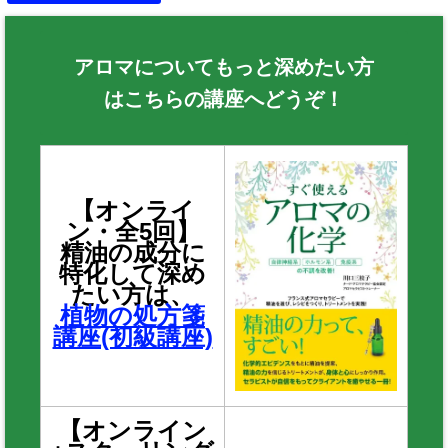
アロマについてもっと深めたい方
はこちらの講座へどうぞ！
【オンライ
ン・全5回】
精油の成分に
特化して深め
たい方は、
植物の処方箋
講座(初級講座)
【オンライン