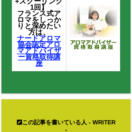
+スクーリング
1回】
フランス式ア
ロマをしっか
りと深めたい
方は、
ナードアロマ
協会認定アロ
マアドバイザ
ー資格取得講
座
この記事を書いている人 -
WRITER
-