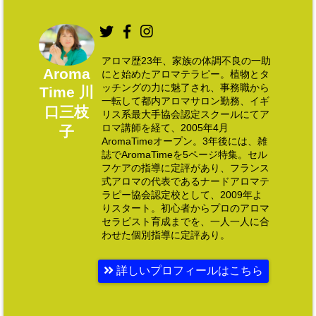
アロマ歴23年、家族の体調不良の一助
Aroma
にと始めたアロマテラピー。植物とタ
ッチングの力に魅了され、事務職から
Time 川
一転して都内アロマサロン勤務、イギ
口三枝
リス系最大手協会認定スクールにてア
ロマ講師を経て、2005年4月
子
AromaTimeオープン。3年後には、雑
誌でAromaTimeを5ページ特集。セル
フケアの指導に定評があり、フランス
式アロマの代表であるナードアロマテ
ラピー協会認定校として、2009年よ
りスタート。初心者からプロのアロマ
セラピスト育成までを、一人一人に合
わせた個別指導に定評あり。
詳しいプロフィールはこちら