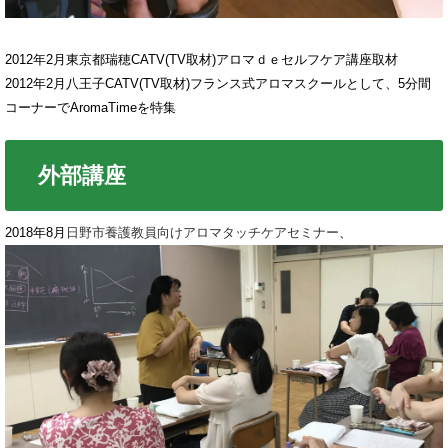
2012年2月東京都瑞穂CATV(TV取材)アロマｄｅセルフケア講座取材
2012年2月八王子CATV(TV取材)フランス式アロマスクールとして、5分間
コーナーでAromaTimeを特集
外部講座
2018年8月
日野市養護教員向けアロマタッチケアセミナー
、