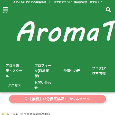
メディカルアロマの資格取得 ナードアロマテラピー協会認定校 東京八王子
menu
アロマ講
プロフィー
ブログ(ア
座・スクー
ル(取材履
受講生の声
ロマ情報)
ル
歴)
お問い合わ
アクセス
せ
【無料】成分徹底解説1，8シネオール
ホーム
アロマ効果効能辞典