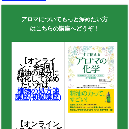
アロマについてもっと深めたい方
はこちらの講座へどうぞ！
【オンライ
ン・全5回】
精油の成分に
特化して深め
たい方は、
植物の処方箋
講座(初級講座)
【オンライン