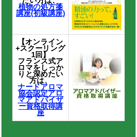
たい方は、
植物の処方箋
講座(初級講座)
【オンライン
+スクーリング
1回】
フランス式ア
ロマをしっか
りと深めたい
方は、
ナードアロマ
協会認定アロ
マアドバイザ
ー資格取得講
座