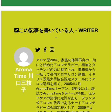
この記事を書いている人 -
WRITER
-
アロマ歴20年、家族の体調不良の一助
にと始めたアロマテラピー。植物とタ
Aroma
ッチングの力に魅了され、事務職から
一転して都内アロマサロン勤務、イギ
Time 川
リス系最大手協会認定スクールにてア
口三枝
ロマ講師を経て、2005年4月
AromaTimeオープン。3年後には、雑
子
誌でAromaTimeを5ページ特集。セル
フケアの指導に定評があり、フランス
式アロマの代表であるナードアロマテ
ラピー協会認定校として、2009年よ