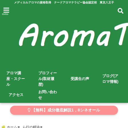
メディカルアロマの資格取得 ナードアロマテラピー協会認定校 東京八王子
menu
アロマ講
プロフィー
ブログ(ア
座・スクー
ル(取材履
受講生の声
ロマ情報)
ル
歴)
お問い合わ
アクセス
せ
【無料】成分徹底解説1，8シネオール
ホーム
ら行の精油