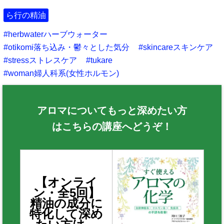
ら行の精油
herbwaterハーブウォーター
otikomi落ち込み・鬱々とした気分
skincareスキンケア
stressストレスケア
tukare
woman婦人科系(女性ホルモン)
アロマについてもっと深めたい方
はこちらの講座へどうぞ！
【オンライ
ン・全5回】
精油の成分に
特化して深め