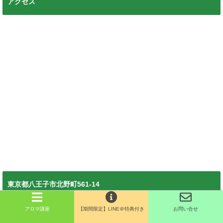
アクセス
東京都八王子市北野町561-14
京王線北野駅徒歩4分
アロマ講座
【期間限定】LINE＠特典付き
お問い合せ
JR八王子駅よりバス10分