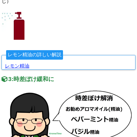
じ）
レモン精油の詳しい解説
レモン精油
3:
時差ぼけ緩和に