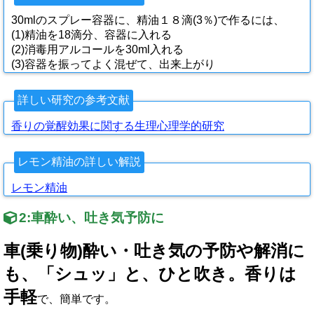
30mlのスプレー容器に、精油１８滴(3％)で作るには、
(1)精油を18滴分、容器に入れる
(2)消毒用アルコールを30ml入れる
(3)容器を振ってよく混ぜて、出来上がり
詳しい研究の参考文献
香りの覚醒効果に関する生理心理学的研究
レモン精油の詳しい解説
レモン精油
2:
車酔い、吐き気予防に
車
(
乗り物
)
酔い・吐き気の予防や解消に
も、「シュッ」と、ひと吹き。香りは
手軽
で、簡単です。