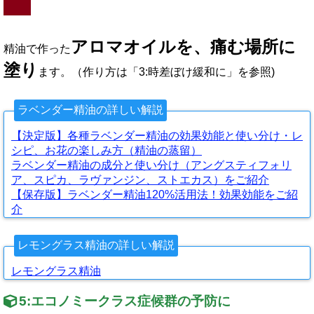
アロマオイルを、痛む場所に
精油で作った
塗り
ます。（作り方は「3:時差ぼけ緩和に」を参照)
ラベンダー精油の詳しい解説
【決定版】各種ラベンダー精油の効果効能と使い分け・レ
シピ、お花の楽しみ方（精油の蒸留）
ラベンダー精油の成分と使い分け（アングスティフォリ
ア、スピカ、ラヴァンジン、ストエカス）をご紹介
【保存版】ラベンダー精油120%活用法！効果効能をご紹
介
レモングラス精油の詳しい解説
レモングラス精油
5:
エコノミークラス症候群の予防に