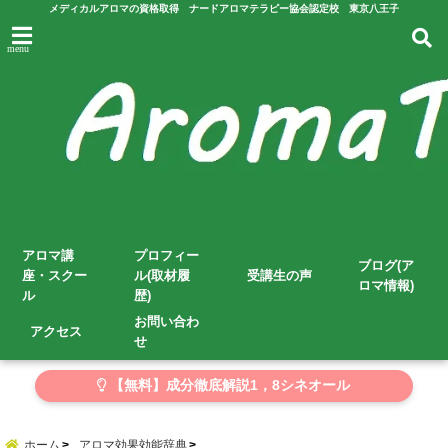
メディカルアロマの資格取得 ナードアロマテラピー協会認定校 東京八王子
menu
アロマ講
プロフィー
ブログ(ア
座・スクー
ル(取材履
受講生の声
ロマ情報)
ル
歴)
お問い合わ
アクセス
せ
【無料】成分徹底解説1，8シネオール
ホーム
アロマ効果効能辞典