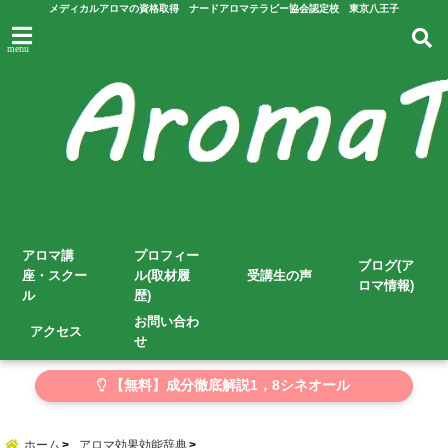
メディカルアロマの資格取得 ナードアロマテラピー協会認定校 東京八王子
menu
アロマ講
プロフィー
ブログ(ア
座・スクー
ル(取材履
受講生の声
ロマ情報)
ル
歴)
お問い合わ
アクセス
せ
【無料】成分徹底解説1，8シネオール
ホーム
アロマ効果効能辞典