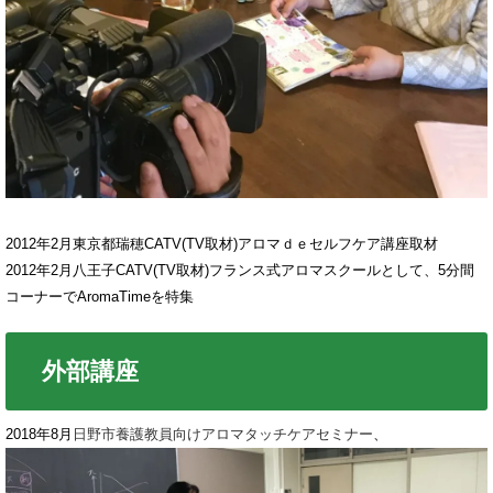
2012年2月東京都瑞穂CATV(TV取材)アロマｄｅセルフケア講座取材
2012年2月八王子CATV(TV取材)フランス式アロマスクールとして、5分間
コーナーでAromaTimeを特集
外部講座
2018年8月
日野市養護教員向けアロマタッチケアセミナー
、