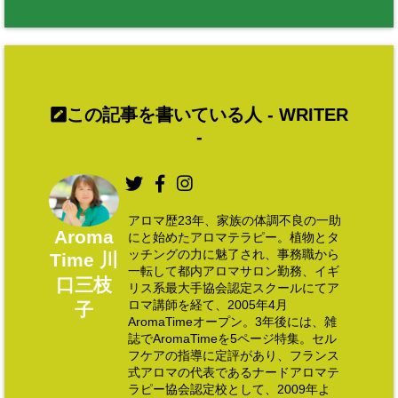
この記事を書いている人 -
WRITER
-
アロマ歴23年、家族の体調不良の一助
Aroma
にと始めたアロマテラピー。植物とタ
ッチングの力に魅了され、事務職から
Time 川
一転して都内アロマサロン勤務、イギ
口三枝
リス系最大手協会認定スクールにてア
ロマ講師を経て、2005年4月
子
AromaTimeオープン。3年後には、雑
誌でAromaTimeを5ページ特集。セル
フケアの指導に定評があり、フランス
式アロマの代表であるナードアロマテ
ラピー協会認定校として、2009年よ