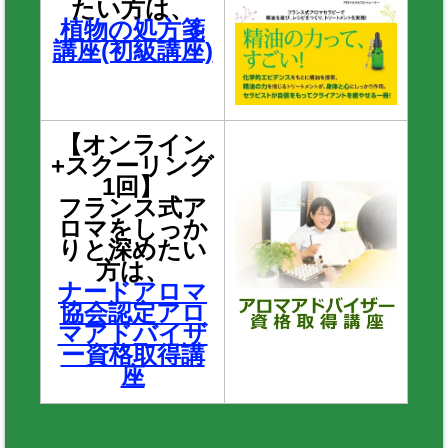
たい方は、
植物の処方箋
講座(初級講座)
【オンライン
+スクーリング
1回】
フランス式ア
ロマをしっか
りと深めたい
方は、
ナードアロマ
協会認定アロ
マアドバイザ
ー資格取得講
座