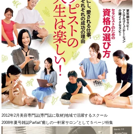
2012年2月美容専門誌(専門誌に取材)地域で活躍するスクール
2008年夏号雑誌Parfait”癒しの一軒家サロン”として５ページ特集