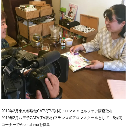
2012年2月東京都瑞穂CATV(TV取材)アロマｄｅセルフケア講座取材
2012年2月八王子CATV(TV取材)フランス式アロマスクールとして、5分間
コーナーでAromaTimeを特集