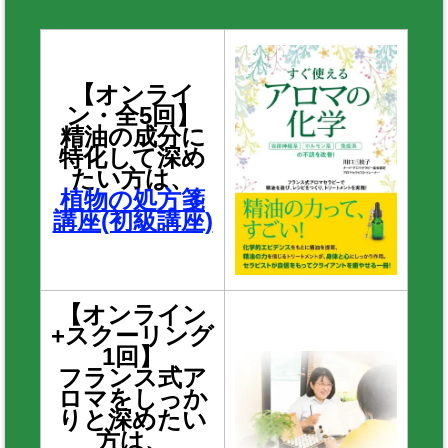
【オンライ
ン・全5回】
精油の成分に
特化して深め
たい方は、
植物の処方箋
講座(初級講座)
【オンライン
+スクーリング
1回】
フランス式ア
ロマをしっか
りと深めたい
方は、