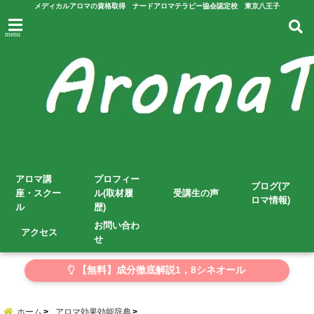
メディカルアロマの資格取得 ナードアロマテラピー協会認定校 東京八王子
menu
アロマ講
プロフィー
ブログ(ア
座・スクー
ル(取材履
受講生の声
ロマ情報)
ル
歴)
お問い合わ
アクセス
せ
【無料】成分徹底解説1，8シネオール
ホーム
アロマ効果効能辞典