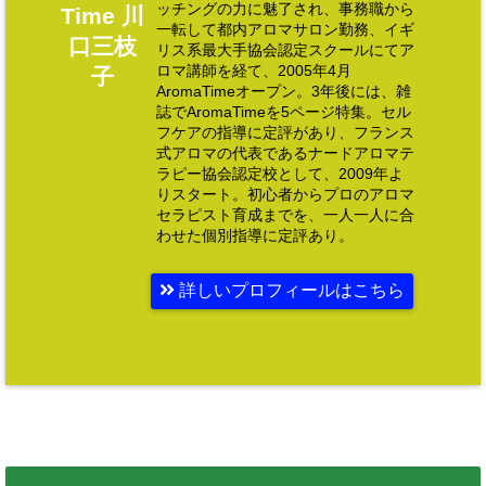
ッチングの力に魅了され、事務職から
Time 川
一転して都内アロマサロン勤務、イギ
口三枝
リス系最大手協会認定スクールにてア
ロマ講師を経て、2005年4月
子
AromaTimeオープン。3年後には、雑
誌でAromaTimeを5ページ特集。セル
フケアの指導に定評があり、フランス
式アロマの代表であるナードアロマテ
ラピー協会認定校として、2009年よ
りスタート。初心者からプロのアロマ
セラピスト育成までを、一人一人に合
わせた個別指導に定評あり。
詳しいプロフィールはこちら