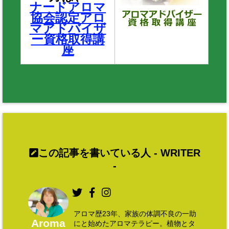
ナードアロマ
協会認定アロ
マアドバイザ
ー資格取得講
座
この記事を書いている人 -
WRITER
-
アロマ歴23年、家族の体調不良の一助
Aroma
にと始めたアロマテラピー。植物とタ