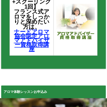
+スクーリング
1回】
フランス式ア
ロマをしっか
りと深めたい
方は、
ナードアロマ
協会認定アロ
マアドバイザ
ー資格取得講
座
アロマ体験レッスンお申込み