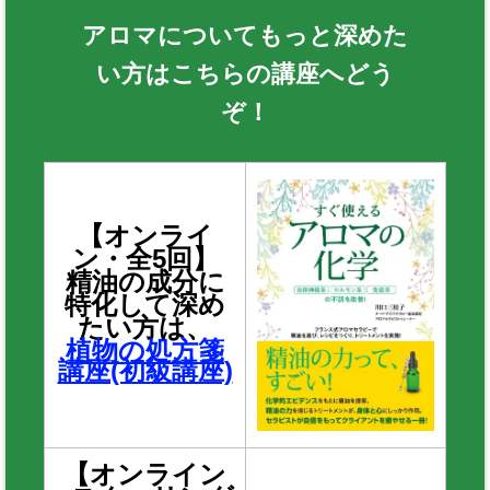
アロマについてもっと深めた
い方はこちらの講座へどう
ぞ！
【オンライ
ン・全5回】
精油の成分に
特化して深め
たい方は、
植物の処方箋
講座(初級講座)
【オンライン