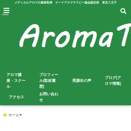
メディカルアロマの資格取得 ナードアロマテラピー協会認定校 東京八王子
menu
アロマ講
プロフィー
ブログ(ア
座・スクー
ル(取材履
受講生の声
ロマ情報)
ル
歴)
お問い合わ
アクセス
せ
ホーム