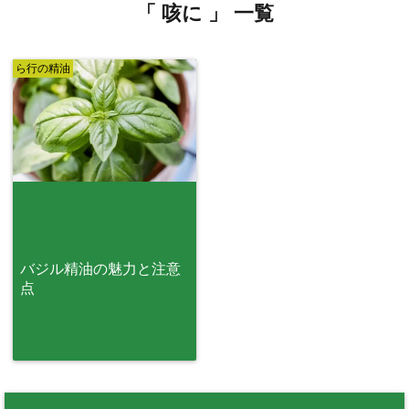
「 咳に 」 一覧
ら行の精油
バジル精油の魅力と注意
点