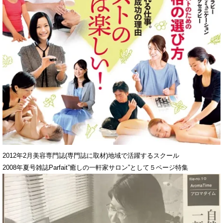
2012年2月美容専門誌(専門誌に取材)地域で活躍するスクール
2008年夏号雑誌Parfait”癒しの一軒家サロン”として５ページ特集