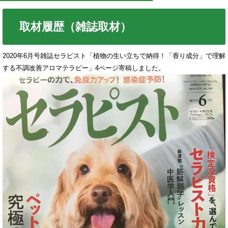
取材履歴（雑誌取材）
2020年6月号雑誌セラピスト「植物の生い立ちで納得！「香り成分」で理解
する不調改善アロマテラピー」4ページ寄稿しました。