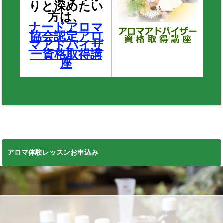
りと深めたい
方は、
ナードアロマ
協会認定アロ
マアドバイザ
ー資格取得講
座
アロマ体験レッスンお申込み