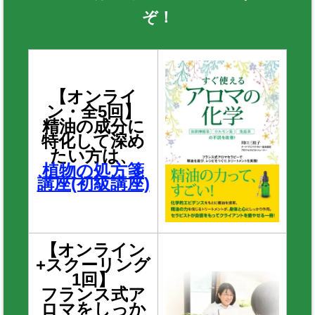
ぞ！
【オンライ
ン・全5回】
精油の成分に
特化して深め
たい方は、
植物の処方箋
講座(初級講座)
【オンライン
+スクーリング
1回】
フランス式ア
ロマをしっか