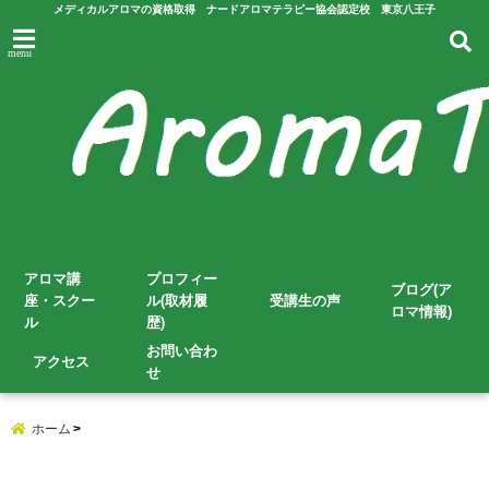
メディカルアロマの資格取得 ナードアロマテラピー協会認定校 東京八王子
menu
アロマ講
プロフィー
ブログ(ア
座・スクー
ル(取材履
受講生の声
ロマ情報)
ル
歴)
お問い合わ
アクセス
せ
ホーム