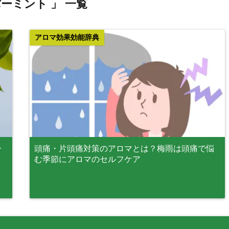
パーミント 」 一覧
アロマ効果効能辞典
ー
頭痛・片頭痛対策のアロマとは？梅雨は頭痛で悩
む季節にアロマのセルフケア