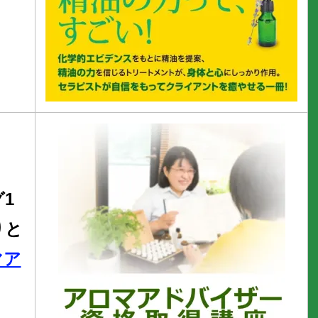
1
りと
マア