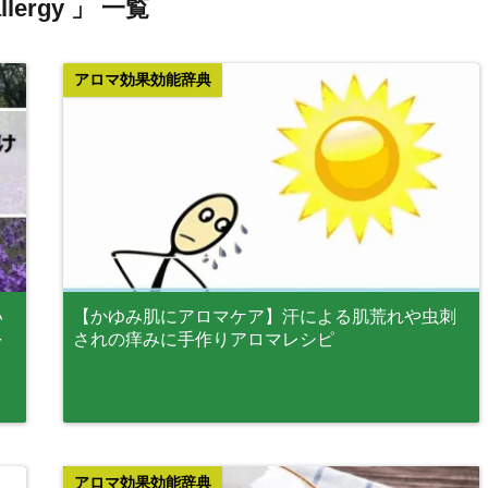
llergy 」 一覧
アロマ効果効能辞典
い
【かゆみ肌にアロマケア】汗による肌荒れや虫刺
を
されの痒みに手作りアロマレシピ
アロマ効果効能辞典