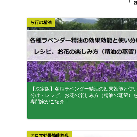
「 a
ら行の精油
【決定版】各種ラベンダー精油の効果効能と使
分け・レシピ、お花の楽しみ方（精油の蒸留）
専門家がご紹介！
アロマ効果効能辞典