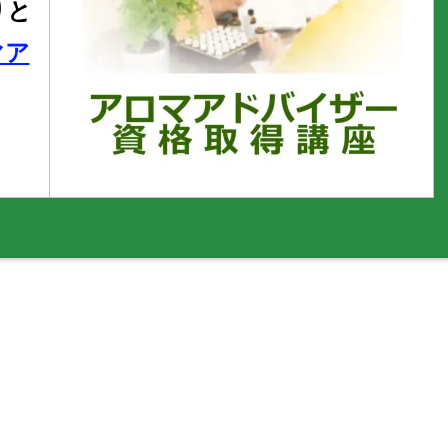
りと
マア