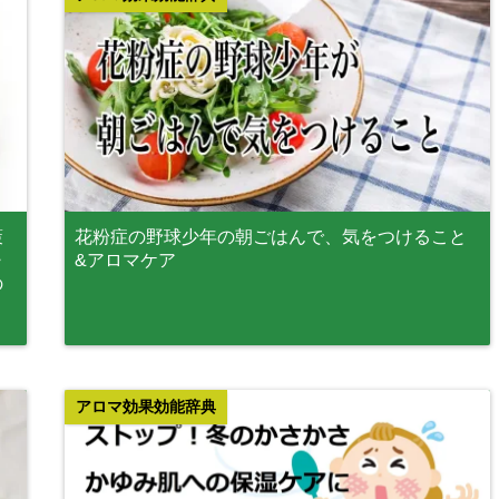
策
花粉症の野球少年の朝ごはんで、気をつけること
・
&アロマケア
の
アロマ効果効能辞典