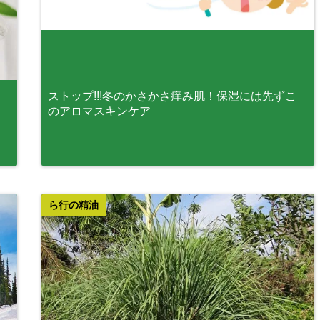
ストップ!!!冬のかさかさ痒み肌！保湿には先ずこ
のアロマスキンケア
ら行の精油